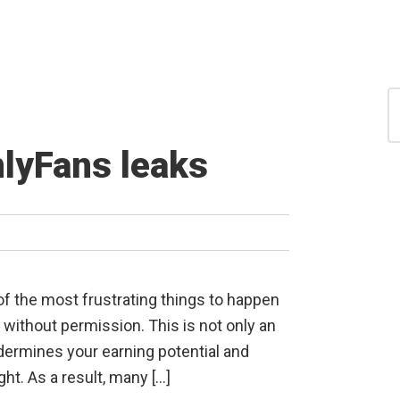
S
for
S
lyFans leaks
 of the most frustrating things to happen
ithout permission. This is not only an
ndermines your earning potential and
ght. As a result, many […]