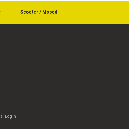
e
Scooter / Moped
ss
·
Log in